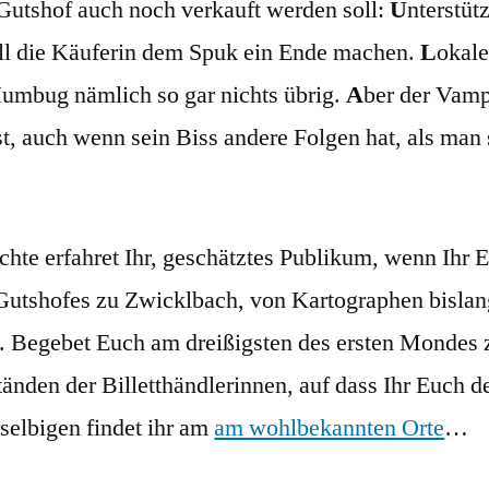
e Gutshof auch noch verkauft werden soll:
U
nterstüt
ll die Käuferin dem Spuk ein Ende machen.
L
okal
 Humbug nämlich so gar nichts übrig.
A
ber der Vam
 ist, auch wenn sein Biss andere Folgen hat, als man
hte erfahret Ihr, geschätztes Publikum, wenn Ihr E
Gutshofes zu Zwicklbach, von Kartographen bislang
t. Begebet Euch am dreißigsten des ersten Mondes 
änden der Billetthändlerinnen, auf dass Ihr Euch 
elbigen findet ihr am
am wohlbekannten Orte
…