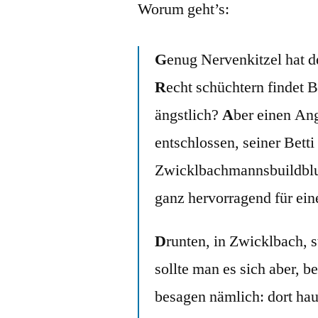
Worum geht’s:
G
enug Nervenkitzel hat d
R
echt schüchtern findet B
ängstlich?
A
ber einen Ang
entschlossen, seiner Betti
Zwicklbachmannsbuildblut f
ganz hervorragend für ein
D
runten, in Zwicklbach, s
sollte man es sich aber, b
besagen nämlich: dort ha