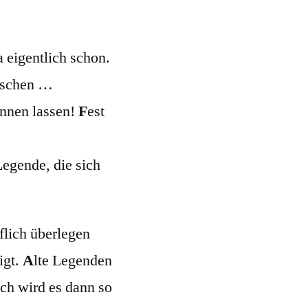
 eigentlich schon.
isschen …
ennen lassen!
F
est
Legende, die sich
iflich überlegen
igt.
A
lte Legenden
sch wird es dann so