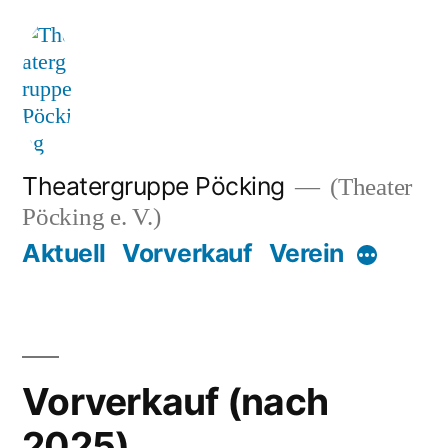
Zum
Inhalt
springen
Theatergruppe Pöcking
(Theater
Pöcking e. V.)
Aktuell
Vorverkauf
Verein
Mehr
Vorverkauf (nach
2025)