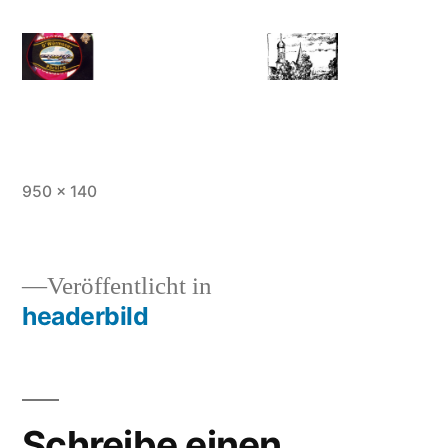
Vollständige
950 × 140
Größe
Veröffentlicht in
headerbild
Beitragsnavigation
Schreibe einen